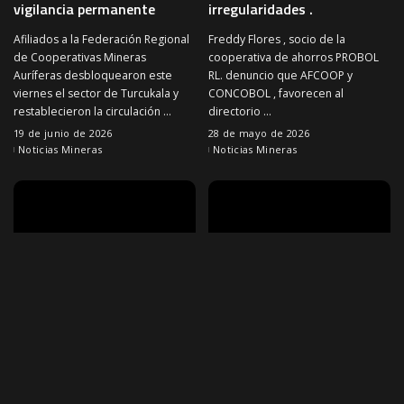
vigilancia permanente
irregularidades .
Afiliados a la Federación Regional
Freddy Flores , socio de la
de Cooperativas Mineras
cooperativa de ahorros PROBOL
Auríferas desbloquearon este
RL. denuncio que AFCOOP y
viernes el sector de Turcukala y
CONCOBOL , favorecen al
restablecieron la circulación
...
directorio
...
19 de junio de 2026
28 de mayo de 2026
Noticias Mineras
Noticias Mineras
NOTICIAS MINERAS
NOTICIAS MINERAS
Viceministro de
Aprehenden a más de 20
cooperativas señala que el
jucus tras toma de rehenes
dialogo esta abierto y
en minas de Potosí
cumplen demandas de