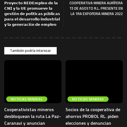
𝗣𝗿𝗼𝘆𝗲𝗰𝘁𝗼 𝗥𝗘𝗗𝗘𝗺𝗽𝗹𝗲𝗼 𝗱𝗲 𝗹𝗮
COOPERATIVA MINERA AURÍFERA
𝗖𝗡𝗜 𝘆 𝗹𝗮 𝗨𝗘 𝗽𝗿𝗼𝗺𝘂𝗲𝘃𝗲 𝗹𝗮
15 DE AGOSTO R.L. PRESENTE EN
𝗴𝗲𝘀𝘁𝗶ó𝗻 𝗱𝗲 𝗽𝗼𝗹í𝘁𝗶𝗰𝗮𝘀 𝗽ú𝗯𝗹𝗶𝗰𝗮𝘀
LA 1RA EXPOFERIA MINERA 2022
𝗽𝗮𝗿𝗮 𝗲𝗹 𝗱𝗲𝘀𝗮𝗿𝗿𝗼𝗹𝗹𝗼 𝗶𝗻𝗱𝘂𝘀𝘁𝗿𝗶𝗮𝗹
𝘆 𝗹𝗮 𝗴𝗲𝗻𝗲𝗿𝗮𝗰𝗶ó𝗻 𝗱𝗲 𝗲𝗺𝗽𝗹𝗲𝗼
También podría interesar
NOTICIAS MINERAS
NOTICIAS MINERAS
Cooperativistas mineros
Socios de la cooperativa de
desbloquean la ruta La Paz-
ahorros PROBOL RL. piden
Caranavi y anuncian
elecciones y denuncian