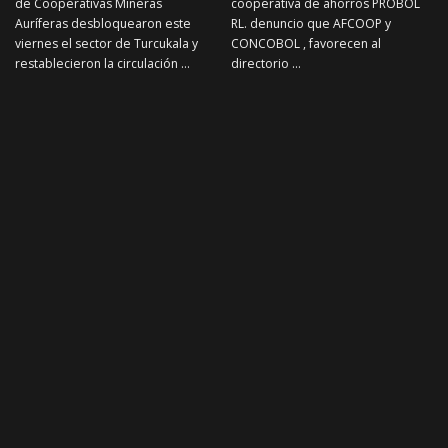
de Cooperativas Mineras
cooperativa de ahorros PROBOL
Auríferas desbloquearon este
RL. denuncio que AFCOOP y
viernes el sector de Turcukala y
CONCOBOL , favorecen al
restablecieron la circulación
...
directorio
...
19 de junio de 2026
28 de mayo de 2026
Noticias Mineras
Noticias Mineras
NOTICIAS MINERAS
NOTICIAS MINERAS
Viceministro de
Aprehenden a más de 20
cooperativas señala que el
jucus tras toma de rehenes
dialogo esta abierto y
en minas de Potosí
cumplen demandas de
Más de 20 personas fueron
cooperativas.
aprehendidas tras el asalto a dos
minas en el Cerro Rico de Potosí,
Panfilo Marca , viceministro de