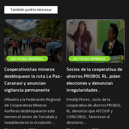
También podría interesar
NOTICIAS MINERAS
NOTICIAS MINERAS
Cooperativistas mineros
Socios de la cooperativa de
desbloquean la ruta La Paz-
ahorros PROBOL RL. piden
Caranavi y anuncian
elecciones y denuncian
vigilancia permanente
irregularidades .
Afiliados a la Federación Regional
Freddy Flores , socio de la
de Cooperativas Mineras
cooperativa de ahorros PROBOL
Auríferas desbloquearon este
RL. denuncio que AFCOOP y
viernes el sector de Turcukala y
CONCOBOL , favorecen al
restablecieron la circulación
...
directorio
...