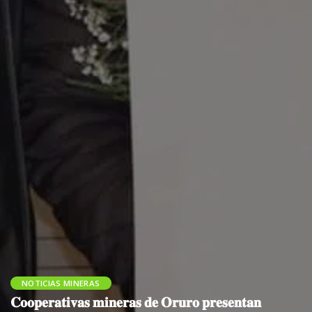
NOTICIAS MINERAS
𝐂𝐨𝐨𝐩𝐞𝐫𝐚𝐭𝐢𝐯𝐚𝐬 𝐦𝐢𝐧𝐞𝐫𝐚𝐬 𝐝𝐞 𝐎𝐫𝐮𝐫𝐨 𝐩𝐫𝐞𝐬𝐞𝐧𝐭𝐚𝐧