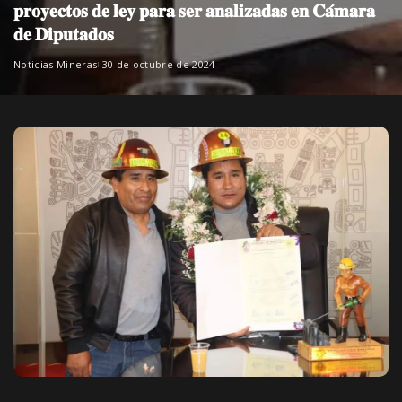
𝐩𝐫𝐨𝐲𝐞𝐜𝐭𝐨𝐬 𝐝𝐞 𝐥𝐞𝐲 𝐩𝐚𝐫𝐚 𝐬𝐞𝐫 𝐚𝐧𝐚𝐥𝐢𝐳𝐚𝐝𝐚𝐬 𝐞𝐧 𝐂𝐚́𝐦𝐚𝐫𝐚
𝐝𝐞 𝐃𝐢𝐩𝐮𝐭𝐚𝐝𝐨𝐬
Noticias Mineras
30 de octubre de 2024