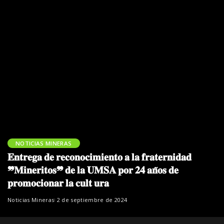
NOTICIAS MINERAS
𝐄𝐧𝐭𝐫𝐞𝐠𝐚 𝐝𝐞 𝐫𝐞𝐜𝐨𝐧𝐨𝐜𝐢𝐦𝐢𝐞𝐧𝐭𝐨 𝐚 𝐥𝐚 𝐟𝐫𝐚𝐭𝐞𝐫𝐧𝐢𝐝𝐚𝐝
❞𝐌𝐢𝐧𝐞𝐫𝐢𝐭𝐨𝐬❞ 𝐝𝐞 𝐥𝐚 𝐔𝐌𝐒𝐀 𝐩𝐨𝐫 𝟐𝟒 𝐚𝐧̃𝐨𝐬 𝐝𝐞
𝐩𝐫𝐨𝐦𝐨𝐜𝐢𝐨𝐧𝐚𝐫 𝐥𝐚 𝐜𝐮𝐥𝐭 𝐮𝐫𝐚
Noticias Mineras
2 de septiembre de 2024