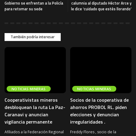
Gobierno se enfrentan a la Policía
calumnia al diputado Héctor Arce y
para retomar su sede
le dice ‘cuidado que estés llorando’
También podría interesar
NOTICIAS MINERAS
NOTICIAS MINERAS
Cooperativistas mineros
Socios de la cooperativa de
desbloquean la ruta La Paz-
ahorros PROBOL RL. piden
Caranavi y anuncian
elecciones y denuncian
vigilancia permanente
irregularidades .
Afiliados a la Federación Regional
Freddy Flores , socio de la