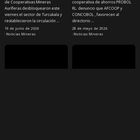
de Cooperativas Mineras
cooperativa de ahorros PROBOL
Auríferas desbloquearon este
RL. denuncio que AFCOOP y
viernes el sector de Turcukala y
CONCOBOL , favorecen al
restablecieron la circulación
...
directorio
...
19 de junio de 2026
28 de mayo de 2026
Noticias Mineras
Noticias Mineras
NOTICIAS MINERAS
NOTICIAS MINERAS
Viceministro de
Aprehenden a más de 20
cooperativas señala que el
jucus tras toma de rehenes
dialogo esta abierto y
en minas de Potosí
cumplen demandas de
Más de 20 personas fueron
cooperativas.
aprehendidas tras el asalto a dos
minas en el Cerro Rico de Potosí,
Panfilo Marca , viceministro de