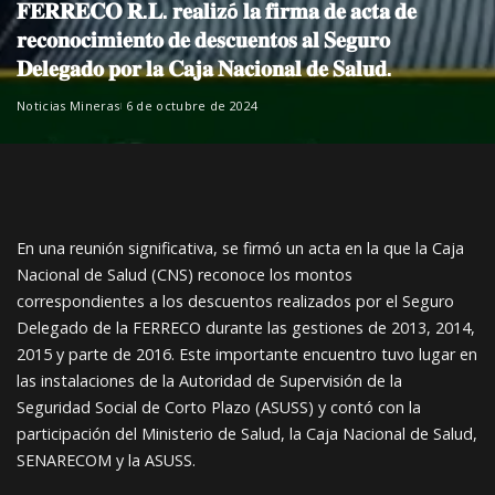
𝐅𝐄𝐑𝐑𝐄𝐂𝐎 𝐑.𝐋. 𝐫𝐞𝐚𝐥𝐢𝐳ó 𝐥𝐚 𝐟𝐢𝐫𝐦𝐚 𝐝𝐞 𝐚𝐜𝐭𝐚 𝐝𝐞
𝐫𝐞𝐜𝐨𝐧𝐨𝐜𝐢𝐦𝐢𝐞𝐧𝐭𝐨 𝐝𝐞 𝐝𝐞𝐬𝐜𝐮𝐞𝐧𝐭𝐨𝐬 𝐚𝐥 𝐒𝐞𝐠𝐮𝐫𝐨
𝐃𝐞𝐥𝐞𝐠𝐚𝐝𝐨 𝐩𝐨𝐫 𝐥𝐚 𝐂𝐚𝐣𝐚 𝐍𝐚𝐜𝐢𝐨𝐧𝐚𝐥 𝐝𝐞 𝐒𝐚𝐥𝐮𝐝.
Noticias Mineras
6 de octubre de 2024
En una reunión significativa, se firmó un acta en la que la Caja
Nacional de Salud (CNS) reconoce los montos
correspondientes a los descuentos realizados por el Seguro
Delegado de la FERRECO durante las
gestiones de 2013, 2014,
2015 y parte de 2016. Este importante encuentro tuvo lugar en
las instalaciones de la Autoridad de Supervisión de la
Seguridad Social de Corto Plazo (ASUSS) y contó con la
participación del Ministerio de Salud, la Caja Nacional de Salud,
SENARECOM y la ASUSS.