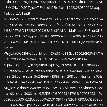
0OkEtQnJhbmQiLCIyNC4wLjAuMCJdLFsiR29vZ2xlIENocm9tZSIs
IjEzNC4wLjY5OTguMTE4Il1dLDBd&dt=1742823032669&bpp=
1&bdt=2731&idt=-
M&shv=r20250319&mjsv=m202503200101&ptt=9&saldr=aa&a
bxe=1&cookie=ID%3De68938a8af6d7cf4%3AT%3D172890647
6%3ART%3D1742823027%3AS%3DALNI_MaFacmnB43cun0NSI
3RLaKWMlV0iA&gpic=UID%3D00000a5bc61e2964%3AT%3D17
28906476%3ART%3D1742823027%3AS%3DALNI_Masp06r4Gv
kMcw-
k7njIzA6WsCBGw&eo_id_str=ID%3D4a882bd356026f63%3AT%
3D1728906476%3ART%3D1742823027%3AS%3DAA-
AfjawSEdpRuz1_rB7KJKilP6H&prev_fmts=0x0%2C120x600%2C
120x600%2C1010x280%2C643x280%2C300x250%2C643x280&
nras=2&correlator=362499977138&frm=20&pv=1&u_tz=-240&
u_his=1&u_h=768&u_w=1360&u_ah=720&u_aw=1360&u_cd=24
&u_sd=1&dmc=8&adx=183&ady=1312&biw=1345&bih=599&sc
r_x=0&scr_y=300&eid=95355340%2C95344791%2C95355311%
2C95356500%2C95356504%2C31091179%2C31090357%2C953
55300&oid=2&pvsid=28349014198715&tmod=307381468&uas