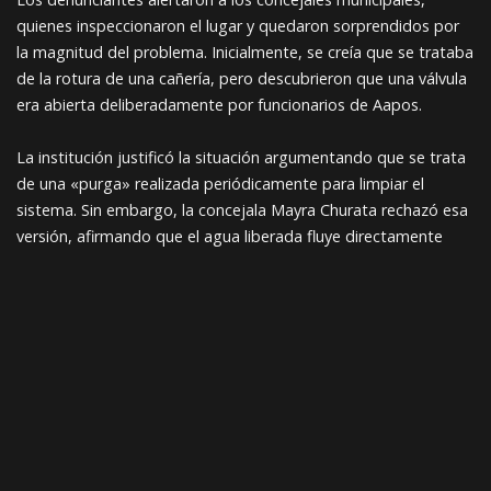
quienes inspeccionaron el lugar y quedaron sorprendidos por
la magnitud del problema. Inicialmente, se creía que se trataba
de la rotura de una cañería, pero descubrieron que una válvula
era abierta deliberadamente por funcionarios de Aapos.
La institución justificó la situación argumentando que se trata
de una «purga» realizada periódicamente para limpiar el
sistema. Sin embargo, la concejala Mayra Churata rechazó esa
versión, afirmando que el agua liberada fluye directamente
hacia un ingenio minero, lo que fue constatado durante la
inspección.
FUENTE: EL POTOSÍ
COMPARTE
ANTERIOR
SIGUIENTE