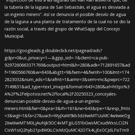
la tubería de la laguna de San Sebastián, el agua es desviada a
un ingenio minero”. Así se denuncia el posible desvío de agua
de la laguna a una planta de tratamiento de la cual no se dio la
razón social, a través del grupo de WhatSapp del Concejo
Municipal.
https://googleads.g.doubleclick.net/pagead/ads?
gdpr=0&us_privacy=1—&gpp_sid=-1&client=ca-pub-
9297260663371769&output=html&h=280&adk=712891657&ad
f=1960566760&w=643&abgtt=9&fwrn=4&fwrnh=100&lmt=174
2823032&num_ads=1&rafmt=1&armr=3&sem=mc&pwprc=722
7149831&ad_type=text_image&format=643×280&url=https%3
A%2F%2Felpotosi.net%2Flocal%2F20250323_concejales-
denuncian-posible-desvio-de-agua-a-un-ingenio-
minero.html&fwr=0&pra=3&rh=161&rw=643&rpe=1&resp_fmts
=3&wgl=1&fa=27&uach=WyJXaW5kb3dzIiwiMTUuMC4wIiwieDg
2IiwiIiwiMTM0LjAuNjk5OC4xMTgiLG51bGwsMCxudWxsLCI2N
CIsW1siQ2hyb21pdW0iLCIxMzQuMC42OTk4LjExOCJdLFsiTm9