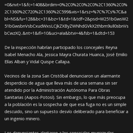
=0&nvt=1&fc=1408&brdim=0%2C0%2C0%2C0%2C1360%2C0%
2C1360%2C720%2C1360%2C599&vis=1&rsz=%7C%7Cs%7C&a
bl=NS&fu=128&bc=31&bz=1&td=1&tdf=2&psd=W251bGwsW2
51bGwsbnVsbCxudWxsLCJkZXByZWNhdGVkX2thbm9uIl0sbnVs
bCwzXQ..&nt=1&ifi=10&uci=a!a&btvi=4&fsb=1&dtd=153
De la inspección habrían participado los concejales Reyna
Isabel Menacho Ala, Jessica Mayra Churata Huanca, José Emilio
Elías Alban y Vidal Quispe Callapa.
Vecinos de la zona San Cristóbal denunciaron un alarmante
desperdicio de agua que lleva más de una semana sin ser
atendido por la Administración Autónoma Para Obras
Sanitarias (Aapos-Potosí). Sin embargo, lo que más preocupa
a la población es la sospecha de que esa fuga no es un simple
descuido, sino un supuesto desvío deliberado para beneficiar a
un ingenio minero.
Los denunciantes alertaron a los concejales municipales,