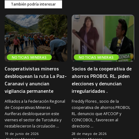
También podría interesar
NOTICIAS MINERAS
NOTICIAS MINERAS
Cooperativistas mineros
Socios de la cooperativa de
desbloquean la ruta La Paz-
ahorros PROBOL RL. piden
Caranavi y anuncian
elecciones y denuncian
vigilancia permanente
irregularidades .
Afiliados a la Federación Regional
Freddy Flores , socio de la
de Cooperativas Mineras
cooperativa de ahorros PROBOL
Auríferas desbloquearon este
RL. denuncio que AFCOOP y
viernes el sector de Turcukala y
CONCOBOL , favorecen al
restablecieron la circulación
...
directorio
...
19 de junio de 2026
28 de mayo de 2026