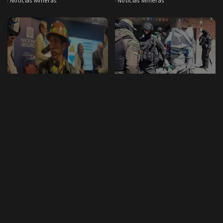
Noticias Mineras
Noticias Mineras
NOTICIAS MINERAS
NOTICIAS MINERAS
Viceministro de
Aprehenden a más de 20
cooperativas señala que el
jucus tras toma de rehenes
dialogo esta abierto y
en minas de Potosí
cumplen demandas de
Más de 20 personas fueron
cooperativas.
aprehendidas tras el asalto a dos
minas en el Cerro Rico de Potosí,
Panfilo Marca , viceministro de
donde grupos
...
cooperativas mineras , señalo que
20 de abril de 2026
las demandas del sector se estan
Noticias Mineras
cumpliendo a cabalidad y
...
14 de mayo de 2026
Noticias Mineras