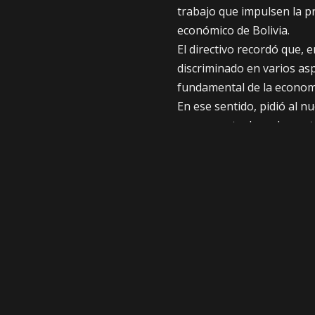
trabajo que impulsen la pr
económico de Bolivia.
El directivo recordó que, 
discriminado en varios as
fundamental de la economí
En ese sentido, pidió al 
permanente de carburantes
productivas de las cooper
“La Fecoman reafirma su c
minería cooperativista re
boliviano”, se lee en un p
COMPARTE
ANTERIOR