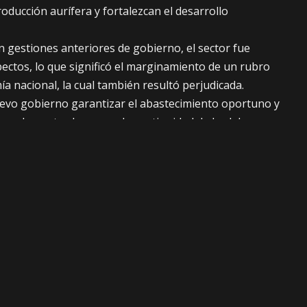
oducción aurífera y fortalezcan el desarrollo
en gestiones anteriores de gobierno, el sector fue
pectos, lo que significó el marginamiento de un rubro
a nacional, la cual también resultó perjudicada.
nuevo gobierno garantizar el abastecimiento oportuno y
, elemento clave para la continuidad de las labores
ativas mineras.
ompromiso con la unidad y el trabajo conjunto, por una
sponsable, productiva y en beneficio del pueblo
ronunciamiento de la institución.
Facebook
Twitter
SIGUIENTE