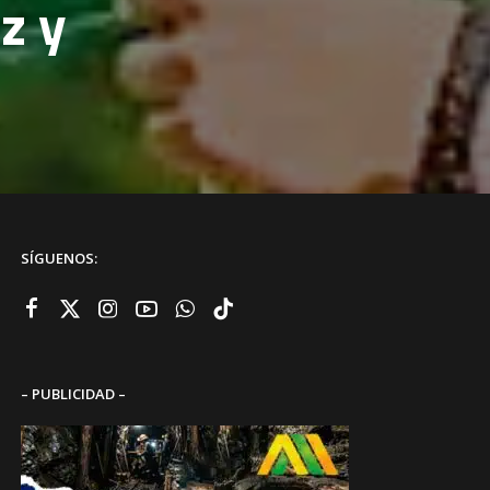
z y
SÍGUENOS:
– PUBLICIDAD –