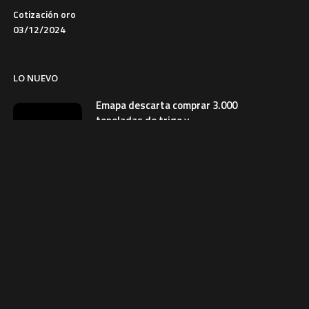
Cotización oro
03/12/2024
LO NUEVO
Emapa descarta comprar 3.000
toneladas de trigo y
productores buscan mercados
6 de agosto de 2026
NACIONAL
Avicultores prevén que el precio
del pollo se normalice en dos
semanas
6 de agosto de 2026
ECONOMIA
Comerciantes rescatan su
mercadería durante incendio en
la feria Barrio Lindo