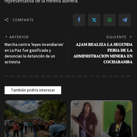
representativa de la minería aurífera.
COMPARTE
ANTERIOR
SIGUIENTE
Marcha contra ‘leyes incendiarias’
𝐀𝐉𝐀𝐌 𝐑𝐄𝐀𝐋𝐈𝐙𝐀 𝐋𝐀 𝐒𝐄𝐆𝐔𝐍𝐃𝐀
en La Paz fue gasificada y
𝐅𝐄𝐑𝐈𝐀 𝐃𝐄 𝐋𝐀
denuncian la detención de un
𝐀𝐃𝐌𝐈𝐍𝐈𝐒𝐓𝐑𝐀𝐂𝐈𝐎́𝐍 𝐌𝐈𝐍𝐄𝐑𝐀 𝐄𝐍
activista
𝐂𝐎𝐂𝐇𝐀𝐁𝐀𝐌𝐁𝐀
También podría interesar