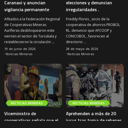
Caranavi y anuncian
elecciones y denuncian
vigilancia permanente
irregularidades .
Afiliados a la Federación Regional
Freddy Flores , socio de la
de Cooperativas Mineras
cooperativa de ahorros PROBOL
Auríferas desbloquearon este
RL. denuncio que AFCOOP y
viernes el sector de Turcukala y
CONCOBOL , favorecen al
restablecieron la circulación
...
directorio
...
19 de junio de 2026
28 de mayo de 2026
Noticias Mineras
Noticias Mineras
NOTICIAS MINERAS
NOTICIAS MINERAS
Viceministro de
Aprehenden a más de 20
cooperativas señala que el
jucus tras toma de rehenes
dialogo esta abierto y
en minas de Potosí