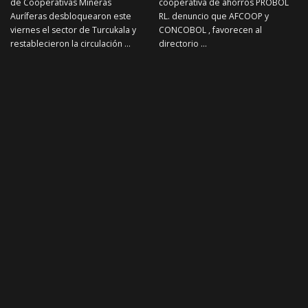
de Cooperativas Mineras
cooperativa de ahorros PROBOL
Auríferas desbloquearon este
RL. denuncio que AFCOOP y
viernes el sector de Turcukala y
CONCOBOL , favorecen al
restablecieron la circulación
...
directorio
...
19 de junio de 2026
28 de mayo de 2026
Noticias Mineras
Noticias Mineras
NOTICIAS MINERAS
NOTICIAS MINERAS
Viceministro de
Aprehenden a más de 20
cooperativas señala que el
jucus tras toma de rehenes
dialogo esta abierto y
en minas de Potosí
cumplen demandas de
Más de 20 personas fueron
cooperativas.
aprehendidas tras el asalto a dos
minas en el Cerro Rico de Potosí,
Panfilo Marca , viceministro de