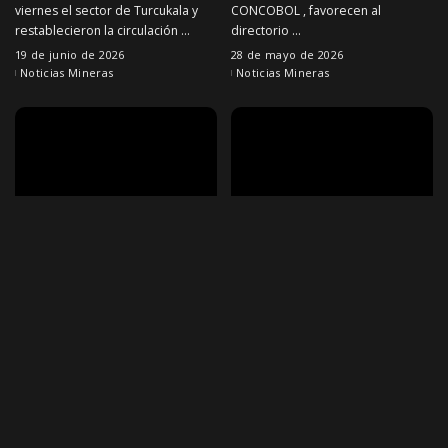
viernes el sector de Turcukala y
CONCOBOL , favorecen al
restablecieron la circulación
...
directorio
...
19 de junio de 2026
28 de mayo de 2026
Noticias Mineras
Noticias Mineras
NOTICIAS MINERAS
NOTICIAS MINERAS
Viceministro de
Aprehenden a más de 20
cooperativas señala que el
jucus tras toma de rehenes
dialogo esta abierto y
en minas de Potosí
cumplen demandas de
Más de 20 personas fueron
cooperativas.
aprehendidas tras el asalto a dos
minas en el Cerro Rico de Potosí,
Panfilo Marca , viceministro de
donde grupos
...
cooperativas mineras , señalo que
20 de abril de 2026