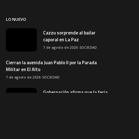
LO NUEVO
Cazzu sorprende al bailar
caporal en La Paz
7 de agosto de 2026
SOCIEDAD
Cierran la avenida Juan Pablo II por la Parada
Militar en El Alto
7 de agosto de 2026
SOCIEDAD
Gobernación afirma que la feria
Barrio Lindo quedó inutilizable
7 de agosto de 2026
SOCIEDAD
Emapa descarta comprar 3.000
toneladas de trigo y
productores buscan mercados