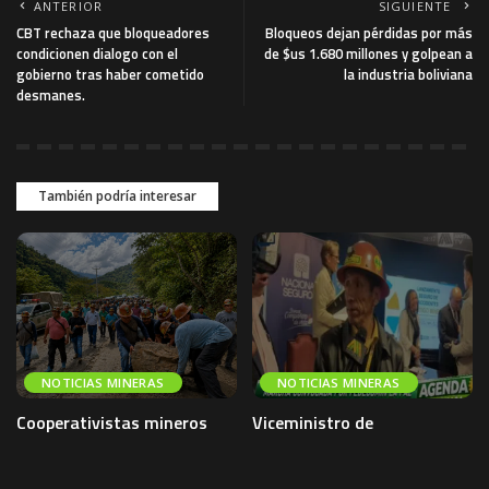
ANTERIOR
SIGUIENTE
CBT rechaza que bloqueadores
Bloqueos dejan pérdidas por más
condicionen dialogo con el
de $us 1.680 millones y golpean a
gobierno tras haber cometido
la industria boliviana
desmanes.
También podría interesar
NOTICIAS MINERAS
NOTICIAS MINERAS
Cooperativistas mineros
Viceministro de
desbloquean la ruta La Paz-
cooperativas señala que el
Caranavi y anuncian
dialogo esta abierto y