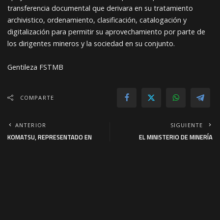
transferencia documental que derivara en su tratamiento
archivistico, ordenamiento, clasificación, catalogación y
digitalización para permitir su aprovechamiento por parte de
los dirigentes mineros y la sociedad en su conjunto.
Gentileza FSTMB
COMPARTE
ANTERIOR
SIGUIENTE
KOMATSU, REPRESENTADO EN
EL MINISTERIO DE MINERÍA
BOLIVIA POR PUNTOMAQ S.A.
SOCIALIZA EL PLAN DE ACCIÓN
PARTICIPÓ EN LA 1ra EXPO FERIA
PARA LA RECUPERACIÓN DE LA
MINERA ORGANIZADO POR LA
SUB CUENCA DE HUANUNI
GOBERNACIÓN DE LA PAZ
También podría interesar