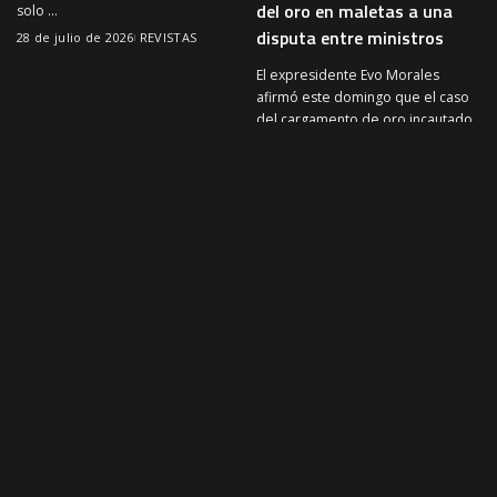
del oro en maletas a una
solo
...
disputa entre ministros
28 de julio de 2026
REVISTAS
El expresidente Evo Morales
afirmó este domingo que el caso
del cargamento de oro incautado
en el aeropuerto internacional de
...
27 de julio de 2026
REVISTAS
NOTICIAS MINERAS
NOTICIAS MINERAS
Fencomin rechaza la
Gobierno cambia modalidad
Cumbre Minera y cuestiona
de la Cumbre Minera y
reconocimiento a otros
realizará reuniones por