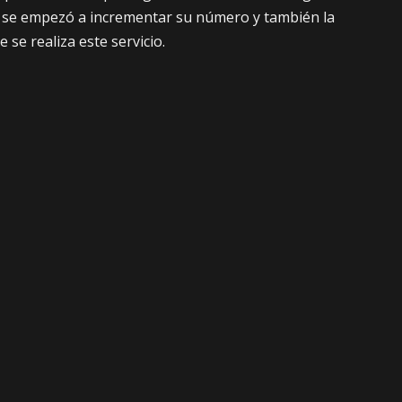
n se empezó a incrementar su número y también la
 se realiza este servicio.
financieras se mantienen las restricciones que dejó la
que no es posible acceder a la compra de billetes y
uentas en dólares. En cambio si se quiere recibir dinero
ecieron montos máximos, por ejemplo, diariamente se
y 200 semanalmente.
Facebook
Twitter
SIGUIENTE