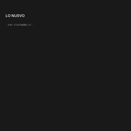
LO NUEVO
Cazzu sorprende al bailar
caporal en La Paz
7 de agosto de 2026
SOCIEDAD
Cierran la avenida Juan Pablo II por la Parada
Militar en El Alto
7 de agosto de 2026
SOCIEDAD
Gobernación afirma que la feria
Barrio Lindo quedó inutilizable
7 de agosto de 2026
SOCIEDAD
Emapa descarta comprar 3.000
toneladas de trigo y
productores buscan mercados