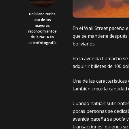
Boliviano recibe
uno de los
mayores
En el Wall Street paceño el
reconocimientos
que se mantiene después q
de la NASA en
astrofotografía
bolivianos.
En la avenida Camacho se
adquirir billetes de 100 dó
Una de las característica
también crece la cantidad
Cuando habían suficientes
pocas personas se dedicab
avenida paceña se podía v
transacciones, quienes s