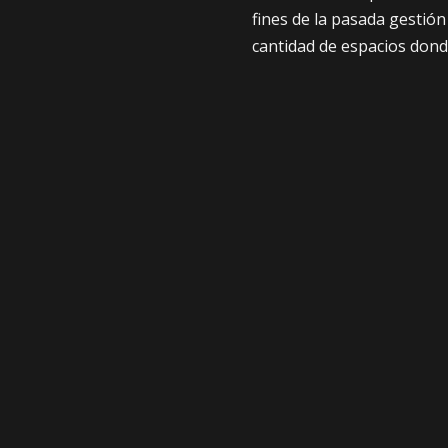
fines de la pasada gestió
cantidad de espacios donde
Mientras en las entidades 
falta de dólares, es decir 
tampoco se pueden abrir c
de otros países se establ
puede retirar 50 dólares 
FUENTE: LA PRENSA
COMPARTE
ANTERIOR