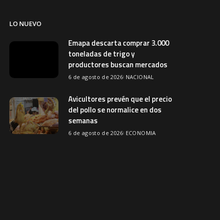
LO NUEVO
Emapa descarta comprar 3.000
toneladas de trigo y
productores buscan mercados
6 de agosto de 2026
NACIONAL
Avicultores prevén que el precio
del pollo se normalice en dos
semanas
6 de agosto de 2026
ECONOMIA
Comerciantes rescatan su
mercadería durante incendio en
la feria Barrio Lindo
6 de agosto de 2026
SOCIEDAD
Más de 450 estudiantes