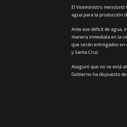
El Viceministro mencionó t
agua para la producción 
Ante ese déficit de agua, 
manera inmediata en la co
que serán entregados en
y Santa Cruz.
Aseguró que no se está a
Gobierno ha dispuesto de 
con proyectos de politub
capacidades, dotación de fe
FUENTE: ERBOL