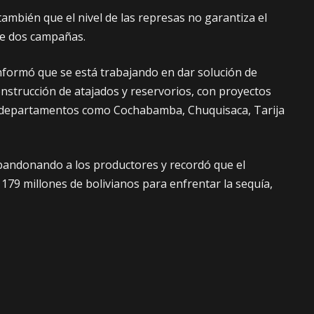
ambién que el nivel de las represas no garantiza el
de dos campañas.
informó que se está trabajando en dar solución de
nstrucción de atajados y reservorios, con proyectos
 departamentos como Cochabamba, Chuquisaca, Tarija
bandonando a los productores y recordó que el
179 millones de bolivianos para enfrentar la sequía,
os, geomembranas, tanques de PVC de diferentes
rtilizantes, forraje.