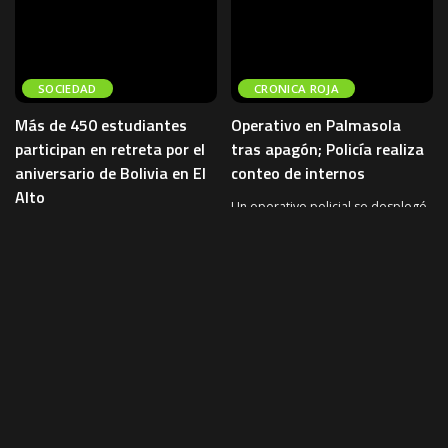
SOCIEDAD
CRONICA ROJA
Más de 450 estudiantes
Operativo en Palmasola
participan en retreta por el
tras apagón; Policía realiza
aniversario de Bolivia en El
conteo de internos
Alto
Un operativo policial se desplegó
la madrugada de este miércoles
Más de 450 estudiantes y
en el penal de Palmasola, en Santa
docentes participaron este
Cruz, tras un
...
miércoles en una retreta de
bandas realizada en el atrio del
5 de agosto de 2026
CRONICA ROJA
Jach’a
...
5 de agosto de 2026
SOCIEDAD