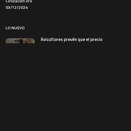
Cotización oro
03/12/2024
LO NUEVO
Avicultores prevén que el precio
del pollo se normalice en dos
semanas
6 de agosto de 2026
ECONOMIA
Más de 450 estudiantes
participan en retreta por el
aniversario de Bolivia en El Alto
5 de agosto de 2026
SOCIEDAD
Costa anuncia un refuerzo para
las selecciones nacionales
5 de agosto de 2026
REVISTAS