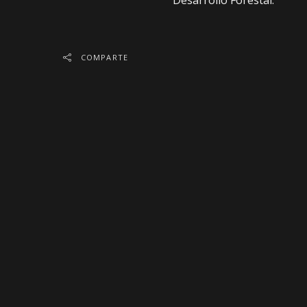
Desarrollo Forestal.
COMPARTE
ANTERIOR
10 empresas bolivianas destacan en el ranking
de Los Mejores Lugares para Trabajar en Améri
Latina 2023 de Great Place To Work