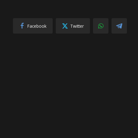
Facebook
Twitter
SIGUIENTE
Ministro de Minería:Los mineros que
ca
trabajanen el marco de la ley no tienen nada
que temer