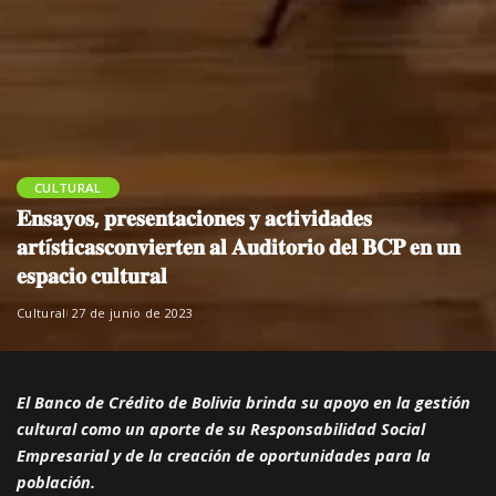
CULTURAL
𝐄𝐧𝐬𝐚𝐲𝐨𝐬, 𝐩𝐫𝐞𝐬𝐞𝐧𝐭𝐚𝐜𝐢𝐨𝐧𝐞𝐬 𝐲 𝐚𝐜𝐭𝐢𝐯𝐢𝐝𝐚𝐝𝐞𝐬
𝐚𝐫𝐭í𝐬𝐭𝐢𝐜𝐚𝐬𝐜𝐨𝐧𝐯𝐢𝐞𝐫𝐭𝐞𝐧 𝐚𝐥 𝐀𝐮𝐝𝐢𝐭𝐨𝐫𝐢𝐨 𝐝𝐞𝐥 𝐁𝐂𝐏 𝐞𝐧 𝐮𝐧
𝐞𝐬𝐩𝐚𝐜𝐢𝐨 𝐜𝐮𝐥𝐭𝐮𝐫𝐚𝐥
Cultural
27 de junio de 2023
El Banco de Crédito de Bolivia brinda su apoyo en la gestión
cultural como un aporte de su Responsabilidad Social
Empresarial y de la creación de oportunidades para la
población.