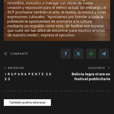
renombre, invitados a trabajar con obras de nueva
creación y reposición para el elenco actual. Sin embargo, el
BCP promueve también el arte, el teatro, la música y otras
expresiones culturales. “Apostamos por brindar a toda la
población la oportunidad de acercarse a la cultura
mediante un respaldo como este, de facilitar ese espacio
que suele ser tan difícil de encontrar para muchos artistas
de nuestro medio”, expresa el ejecutivo.
COMPARTE
ANTERIOR
SIGUIENTE
ＩＲＵＰＡＮＡ ＰＥＮＴＥ ２０
𝔹𝕠𝕝𝕚𝕧𝕚𝕒 𝕝𝕠𝕘𝕣𝕒 𝕖𝕝 𝕠𝕣𝕠 𝕖𝕟
２３
𝕗𝕖𝕤𝕥𝕚𝕧𝕒𝕝 𝕡𝕦𝕓𝕝𝕚𝕔𝕚𝕥𝕒𝕣𝕚𝕠
También podría interesar