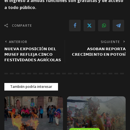
el ingreso a ambas funciones son gratuitas y de acceso
a todo público.
COMPARTE
ANTERIOR
SIGUIENTE
𝗡𝗨𝗘𝗩𝗔 𝗘𝗫𝗣𝗢𝗦𝗜𝗖𝗜Ó𝗡 𝗗𝗘𝗟
𝗔𝗦𝗢𝗕𝗔𝗡 𝗥𝗘𝗣𝗢𝗥𝗧𝗔
𝗠𝗨𝗦𝗘𝗙 𝗥𝗘𝗙𝗟𝗘𝗝𝗔 𝗖𝗜𝗡𝗖𝗢
𝗖𝗥𝗘𝗖𝗜𝗠𝗜𝗘𝗡𝗧𝗢 𝗘𝗡 𝗣𝗢𝗧𝗢𝗦Í
𝗙𝗘𝗦𝗧𝗜𝗩𝗜𝗗𝗔𝗗𝗘𝗦 𝗔𝗚𝗥Í𝗖𝗢𝗟𝗔𝗦
También podría interesar