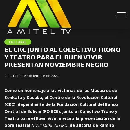
CULTURAL
𝗘𝗟 𝗖𝗥𝗖 𝗝𝗨𝗡𝗧𝗢 𝗔𝗟 𝗖𝗢𝗟𝗘𝗖𝗧𝗜𝗩𝗢 𝗧𝗥𝗢𝗡𝗢
𝗬 𝗧𝗘𝗔𝗧𝗥𝗢 𝗣𝗔𝗥𝗔 𝗘𝗟 𝗕𝗨𝗘𝗡 𝗩𝗜𝗩𝗜𝗥
𝗣𝗥𝗘𝗦𝗘𝗡𝗧𝗔𝗡 𝗡𝗢𝗩𝗜𝗘𝗠𝗕𝗥𝗘 𝗡𝗘𝗚𝗥𝗢
Cultural
9 de noviembre de 2022
Como un homenaje a las víctimas de las Masacres de
Senkata y Sacaba, el Centro de la Revolución Cultural
(CRC), dependiente de la Fundación Cultural del Banco
Central de Bolivia (FC-BCB), junto al Colectivo Trono y
Teatro para el Buen Vivir, invita a la presentación de la
obra teatral
NOVIEMBRE NEGRO
, de autoría de Ramiro