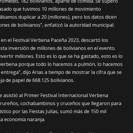
omedio, 182 bolivianos, aparte de comida. Se superó
pasado que tuvimos 10 millones de movimiento
bamos duplicar a 20 (millones), pero los datos dicen
nes de bolivianos”, enfatizó la autoridad municipal.
da en el Festival Verbena Paceña 2023, descartó los
a inversión de millones de bolivianos en el evento.
ertir millones. Esto es lo que se ha gastado, esto es lo
a verbena porque todo lo hacemos a pulmón, lo hacemos
ntrega”, dijo Arias a tiempo de mostrar la cifra que se
ja de papel de 668.125 bolivianos.
 asistió al Primer Festival Internacional Verbena
rureños, cochabambinos y cruceños que llegaron para
ístico por las Fiestas Julias, sumó más de 150 mil
 la economía naranja.