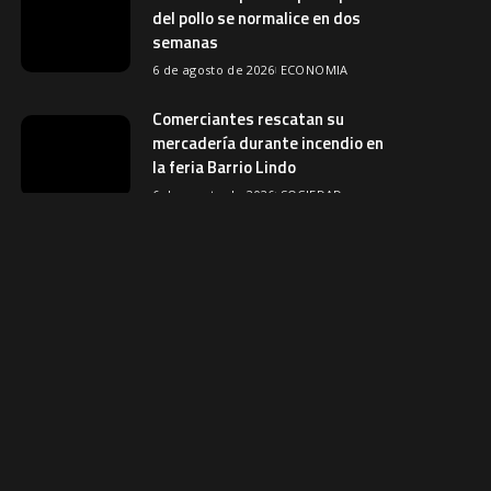
del pollo se normalice en dos
semanas
6 de agosto de 2026
ECONOMIA
Comerciantes rescatan su
mercadería durante incendio en
la feria Barrio Lindo
6 de agosto de 2026
SOCIEDAD
Más de 450 estudiantes
participan en retreta por el
aniversario de Bolivia en El Alto
5 de agosto de 2026
SOCIEDAD