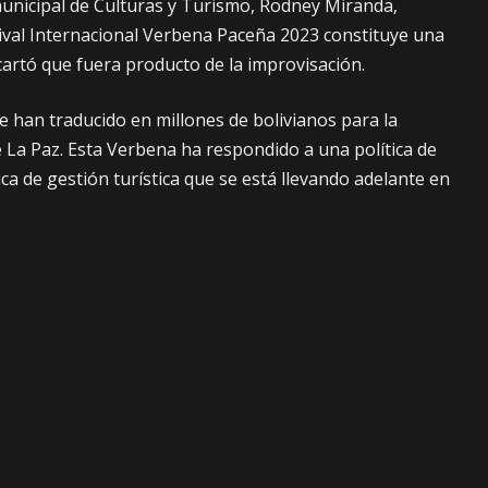
 municipal de Culturas y Turismo, Rodney Miranda,
ival Internacional Verbena Paceña 2023 constituye una
scartó que fuera producto de la improvisación.
e han traducido en millones de bolivianos para la
 La Paz. Esta Verbena ha respondido a una política de
ica de gestión turística que se está llevando adelante en
alcalde Iván Arias”, enfatizó Miranda.
e Culturas y Turismo agregó que el evento fue
sado, ya que se puso la semilla y “hoy estamos
á germinando esa semilla y estamos seguros que el
ival más importante que vamos a tener los bolivianos”.