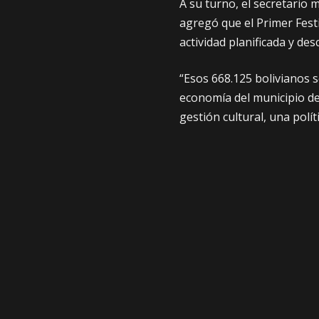
A su turno, el secretario
agregó que el Primer Fest
actividad planificada y de
“Esos 668.125 bolivianos s
economía del municipio de
gestión cultural, una polít
el Gobierno Municipal del 
El Secretario Municipal d
preparado desde el año pa
empezando a ver cómo est
2025 este va a ser el fest
AMUN