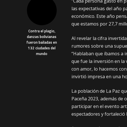
“Cada persona gastó en pr
las expectativas del año 
económico. Este año pensá
que estamos por 27,7 millo
Contra el plagio,
danzas bolivianas
Al revelar la cifra inverti
fueron bailadas en
rumores sobre una supuest
132 ciudades del
“Hablaban que íbamos a inv
mundo
que fue la inversión en l
con amor, lo hacemos con e
invirtió impresa en una ho
La población de La Paz que
Paceña 2023, además de o
participar en el evento art
espectadores y fortaleció