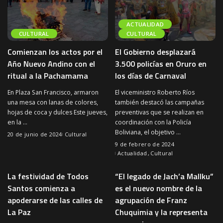
ACTUALIDAD
CULTURAL
CULTURAL
Comienzan los actos por el
El Gobierno desplazará
Año Nuevo Andino con el
3.500 policías en Oruro en
ritual a la Pachamama
los días de Carnaval
En Plaza San Francisco, armaron
El viceministro Roberto Ríos
una mesa con lanas de colores,
también destacó las campañas
hojas de coca y dulces Este jueves,
preventivas que se realizan en
en la
...
coordinación con la Policía
Boliviana, el objetivo
...
20 de junio de 2024
Cultural
9 de febrero de 2024
Actualidad
Cultural
La festividad de Todos
“El legado de Jach’a Mallku”
Santos comienza a
es el nuevo nombre de la
apoderarse de las calles de
agrupación de Franz
La Paz
Chuquimia y la representa