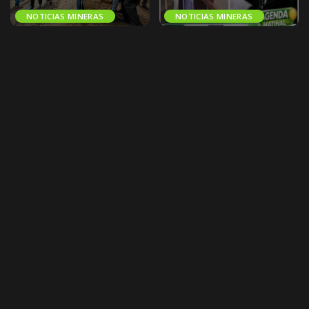
NOTICIAS MINERAS
NOTICIAS MINERAS
Cooperativistas mineros
Socios de la cooperativa de
desbloquean la ruta La Paz-
ahorros PROBOL RL. piden
Caranavi y anuncian
elecciones y denuncian
vigilancia permanente
irregularidades .
Afiliados a la Federación Regional
Freddy Flores , socio de la
de Cooperativas Mineras
cooperativa de ahorros PROBOL
Auríferas desbloquearon este
RL. denuncio que AFCOOP y
viernes el sector de Turcukala y
CONCOBOL , favorecen al
restablecieron la circulación
...
directorio
...
19 de junio de 2026
28 de mayo de 2026
Noticias Mineras
Noticias Mineras