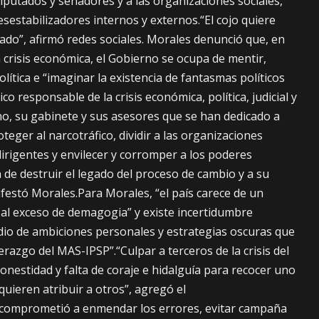
iputados y senadores y a las organizaciones sociales,
estabilizadores internos y externos.“El cojo quiere
rado”, afirmó redes sociales. Morales denunció que, en
a crisis económica, el Gobierno se ocupa de mentir,
ítica e “imaginar la existencia de fantasmas políticos
ico responsable de la crisis económica, política, judicial y
no, su gabinete y sus asesores que se han dedicado a
teger al narcotráfico, dividir a las organizaciones
dirigentes y envilecer y corromper a los poderes
n de destruir el legado del proceso de cambio y a su
ifestó Morales.Para Morales, “el país carece de un
 al exceso de demagogia” y existe incertidumbre
dio de ambiciones personales y estrategias oscuras que
erazgo del MAS-IPSP”.“Culpar a terceros de la crisis del
onestidad y falta de coraje e hidalguía para recocer uno
uieren atribuir a otros”, agregó el
comprometió a enmendar los errores, evitar campaña