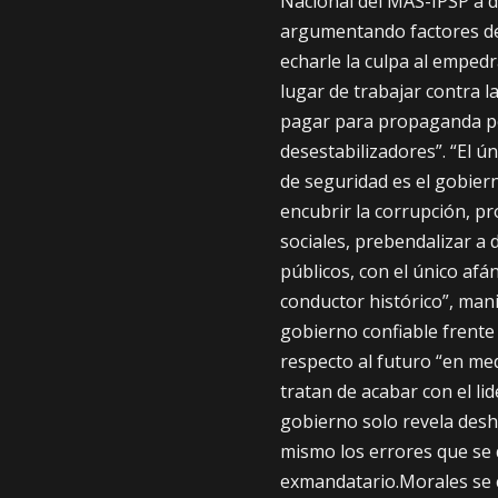
Nacional del MAS-IPSP a d
argumentando factores des
echarle la culpa al emped
lugar de trabajar contra l
pagar para propaganda pol
desestabilizadores”. “El ún
de seguridad es el gobier
encubrir la corrupción, pro
sociales, prebendalizar a 
públicos, con el único afá
conductor histórico”, man
gobierno confiable frente
respecto al futuro “en me
tratan de acabar con el lid
gobierno solo revela desh
mismo los errores que se q
exmandatario.Morales se 