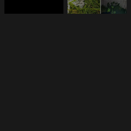
SOCIEDAD
CRONICA ROJA
Más de 450 estudiantes
Operativo en Palmasola
participan en retreta por el
tras apagón; Policía realiza
aniversario de Bolivia en El
conteo de internos
Alto
Un operativo policial se desplegó
la madrugada de este miércoles
Más de 450 estudiantes y
en el penal de Palmasola, en Santa
docentes participaron este
Cruz, tras un
...
miércoles en una retreta de
bandas realizada en el atrio del
5 de agosto de 2026
CRONICA ROJA
Jach’a
...
5 de agosto de 2026
SOCIEDAD