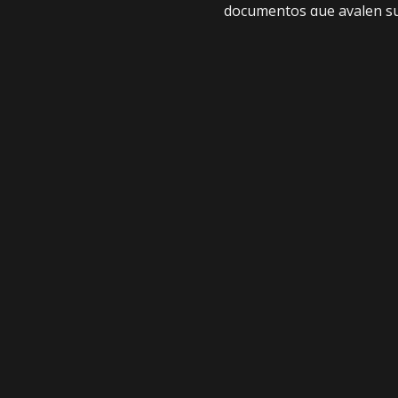
documentos que avalen su
En tanto, la
Policía
traslad
Bolivia (BCB), con un fuert
FUENTE: LA RAZÓN
COMPARTE
ANTERIOR
En 12 operativos antidroga en La Paz, l
FELCN afecta al narcotráfico en $us
323.189