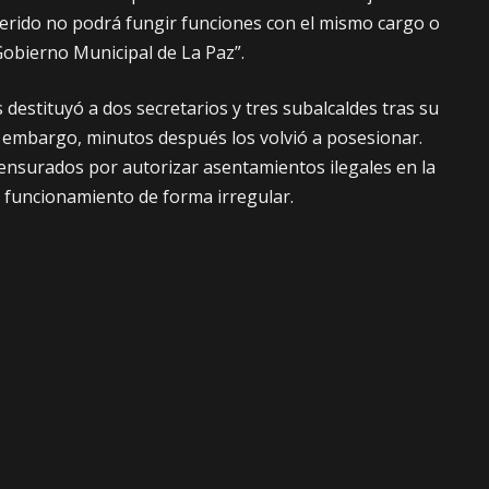
eferido no podrá fungir funciones con el mismo cargo o
 Gobierno Municipal de La Paz”.
s destituyó a dos secretarios y tres subalcaldes tras su
n embargo, minutos después los volvió a posesionar.
ensurados por autorizar asentamientos ilegales en la
de funcionamiento de forma irregular.
llevó adelante una sesión de interpelación que concluyó
sé Campero (secretario ejecutivo), Eduardo Galindo,
biental), Fausto Terrazas (subalcalde de Cotahuma),
e Max Paredes) y Jimmy Osorio (subalcalde del
determinación del Concejo, la directiva jurídica de esa
 una demanda penal. Al ser consultado sobre quién será
l proceso penal, indicó que será el titular del Concejo