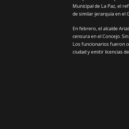
Municipal de La Paz, el r
de similar jerarquía en el
En febrero, el alcalde Aria
censura en el Concejo. Si
Los funcionarios fueron c
ciudad y emitir licencias 
El miércoles reciente, se 
en una nueva censura a Jo
(secretario de Gestión Am
Grover Lazo (subalcalde d
Macrodistrito Centro).
Según Quispe, luego de la 
instancia podrá comenzar
el responsable de iniciar e