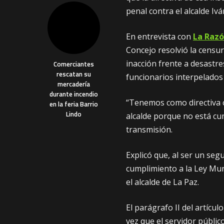
penal contra el alcalde Iv
En entrevista con
La Razó
Concejo resolvió la censu
inacción frente a desastre
Comerciantes
rescatan su
funcionarios interpelados 
mercadería
durante incendio
“Tenemos como directiva c
en la feria Barrio
Lindo
alcalde porque no está cu
transmisión.
Explicó que, al ser un se
cumplimiento a la Ley Mu
el alcalde de La Paz.
El parágrafo II del artícul
vez que el servidor públic