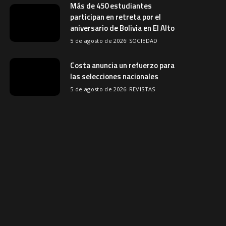
Más de 450 estudiantes
participan en retreta por el
aniversario de Bolivia en El Alto
5 de agosto de 2026
SOCIEDAD
Costa anuncia un refuerzo para
las selecciones nacionales
5 de agosto de 2026
REVISTAS
Operativo en Palmasola tras
apagón; Policía realiza conteo
de internos
5 de agosto de 2026
CRONICA ROJA