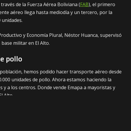
 través de la Fuerza Aérea Boliviana (
FAB
), el primero
uente aéreo llega hasta mediodía y un tercero, por la
0 unidades.
 Productivo y Economía Plural, Néstor Huanca, supervisó
 base militar en El Alto.
e pollo
la población, hemos podido hacer transporte aéreo desde
0.000 unidades de pollo. Ahora estamos haciendo la
os y a los centros. Donde vende Emapa a mayoristas y
l Alto.
erá este producto a Bs 13,50. Espera que los
ajen el precio en el transcurso de esta jornada. Y que el
 Bs 14,50.