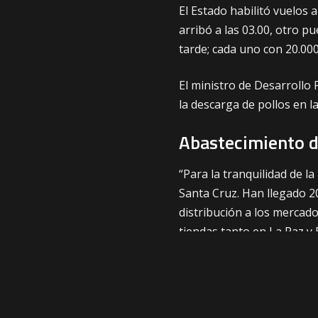
El Estado habilitó vuelos a
arribó a las 03.00, otro p
tarde; cada uno con 20.00
El ministro de Desarrollo
la descarga de pollos en la
Abastecimiento d
“Para la tranquilidad de 
Santa Cruz. Han llegado 2
distribución a los mercad
tiendas tanto en La Paz y E
Según Huanca, Emapa vend
mayoristas y las tiendas b
costo debiera llegar a solo