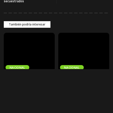
secuestrados
También podría interesar
NACIONAL
NACIONAL
Gobernación de La Paz
Despliegan un fuerte
convoca al
contingente policial entre
embanderamiento por los
San Ignacio y San Matías
201 años de Bolivia
para capturar a presuntos
sicarios
La Gobernación de La Paz convocó
a instituciones públicas y privadas,
Un importante contingente de la