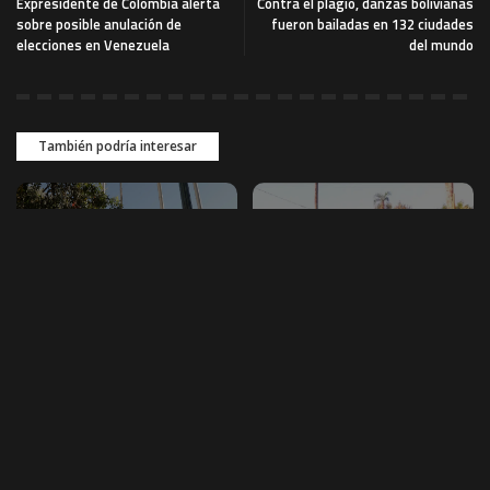
Expresidente de Colombia alerta
Contra el plagio, danzas bolivianas
sobre posible anulación de
fueron bailadas en 132 ciudades
elecciones en Venezuela
del mundo
También podría interesar
NACIONAL
NACIONAL
Gobernación de La Paz
Despliegan un fuerte
convoca al
contingente policial entre
embanderamiento por los
San Ignacio y San Matías
201 años de Bolivia
para capturar a presuntos
sicarios
La Gobernación de La Paz convocó