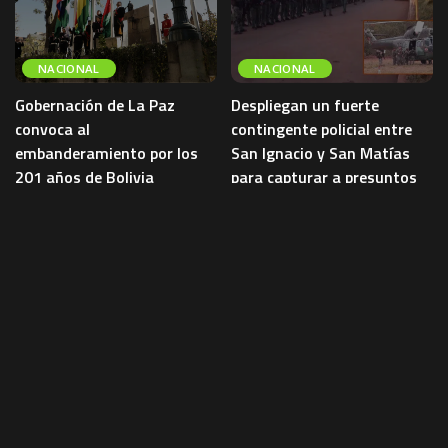
NACIONAL
NACIONAL
Gobernación de La Paz
Despliegan un fuerte
convoca al
contingente policial entre
embanderamiento por los
San Ignacio y San Matías
201 años de Bolivia
para capturar a presuntos
sicarios
La Gobernación de La Paz convocó
a instituciones públicas y privadas,
Un importante contingente de la
organizaciones sociales y a la
Policía Boliviana fue desplegado
ciudadanía a embanderar
entre los municipios de San
viviendas,
...
Ignacio de Velasco y San Matías
...
4 de agosto de 2026
NACIONAL
4 de agosto de 2026
NACIONAL