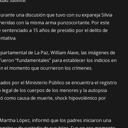
dad Satélite.
urante una discusión que tuvo con su expareja Silvia
ó heridas con la misma arma punzocortante. Por este
e sentenciado a 15 años de presidio por el delito de
ntativa.
epartamental de La Paz, William Alave, las imágenes de
fueron “fundamentales” para establecer los indicios en
en el momento que ocurrieron los crímenes.
ados por el Ministerio Público se encuentra el registro
o legal de los cuerpos de los menores y la autopsia
nó como causa de muerte, shock hipovolémico por
, Martha López, informó que los padres iniciaron una