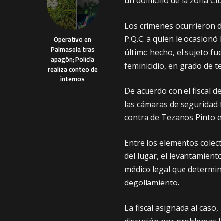
un domicilio de la zona Ciu
Los crímenes ocurrieron d
P.Q.C. a quien le ocasion
Operativo en
Palmasola tras
último hecho, el sujeto fu
apagón; Policía
feminicidio, en grado de te
realiza conteo de
internos
De acuerdo con el fiscal d
las cámaras de seguridad 
contra de Tezanos Pinto 
Entre los elementos colect
del lugar, el levantamient
médico legal que determi
degollamiento.
La fiscal asignada al caso