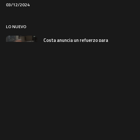
03/12/2024
LO NUEVO
Costa anuncia un refuerzo para
las selecciones nacionales
5 de agosto de 2026
REVISTAS
El precio del pollo sube hasta Bs
31 por kilo en mercados del eje
central
5 de agosto de 2026
ECONOMIA
INE reporta inflación negativa
de 2,79% en julio
5 de agosto de 2026
ECONOMIA
Hallan el cuerpo de un hombre en