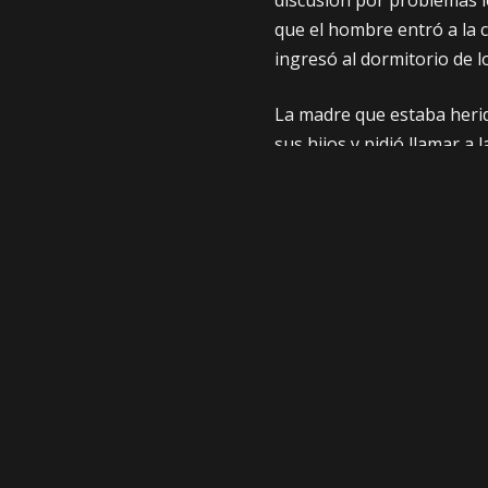
discusión por problemas l
que el hombre entró a la c
ingresó al dormitorio de l
La madre que estaba herid
sus hijos y pidió llamar a l
denunció el hecho. Minutos
Ministerio Público e inició
FUENTE: ERBOL
COMPARTE
ANTERIOR
La Burger Week se vivirá en La Paz hasta 