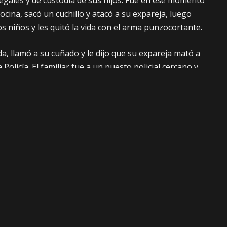
egales y de custodia de sus hijos. Fue en ese momento
ocina, sacó un cuchillo y atacó a su expareja, luego
os niños y les quitó la vida con el arma punzocortante.
a, llamó a su cuñado y le dijo que su expareja mató a
a Policía. El familiar fue a un puesto policial cercano y
 después, llegó el equipo multidisciplinario del
 de oficio la investigación.
Facebook
Twitter
SIGUIENTE
Descartan declarar desastre departamental
el