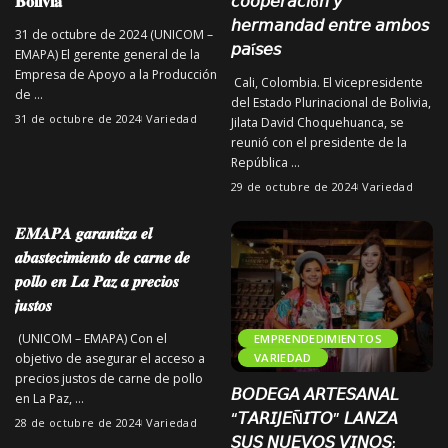
𝐁𝐨𝐥𝐢𝐯𝐢𝐚
𝘤𝘰𝘰𝘱𝘦𝘳𝘢𝘤𝘪ó𝘯 𝘺
𝘩𝘦𝘳𝘮𝘢𝘯𝘥𝘢𝘥 𝘦𝘯𝘵𝘳𝘦 𝘢𝘮𝘣𝘰𝘴
31 de octubre de 2024 (UNICOM –
𝘱𝘢í𝘴𝘦𝘴
EMAPA) El gerente general de la
Empresa de Apoyo a la Producción
Cali, Colombia. El vicepresidente
de
...
del Estado Plurinacional de Bolivia,
31 de octubre de 2024
Variedad
Jilata David Choquehuanca, se
reunió con el presidente de la
República
...
29 de octubre de 2024
Variedad
𝑬𝑴𝑨𝑷𝑨 𝒈𝒂𝒓𝒂𝒏𝒕𝒊𝒛𝒂 𝒆𝒍
𝒂𝒃𝒂𝒔𝒕𝒆𝒄𝒊𝒎𝒊𝒆𝒏𝒕𝒐 𝒅𝒆 𝒄𝒂𝒓𝒏𝒆 𝒅𝒆
𝒑𝒐𝒍𝒍𝒐 𝒆𝒏 𝑳𝒂 𝑷𝒂𝒛 𝒂 𝒑𝒓𝒆𝒄𝒊𝒐𝒔
𝒋𝒖𝒔𝒕𝒐𝒔
(UNICOM – EMAPA) Con el
EMPRENDEDIMIENTOS
objetivo de asegurar el acceso a
VARIEDAD
precios justos de carne de pollo
𝘉𝘖𝘋𝘌𝘎𝘈 𝘈𝘙𝘛𝘌𝘚𝘈𝘕𝘈𝘓
en La Paz,
...
“𝘛𝘈𝘙𝘐𝘑𝘌Ñ𝘐𝘛𝘖” 𝘓𝘈𝘕𝘡𝘈
28 de octubre de 2024
Variedad
𝘚𝘜𝘚 𝘕𝘜𝘌𝘝𝘖𝘚 𝘝𝘐𝘕𝘖𝘚;