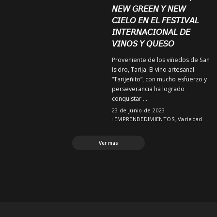
𝘕𝘌𝘞 𝘎𝘙𝘌𝘌𝘕 𝘠 𝘕𝘌𝘞
𝘊𝘐𝘌𝘓𝘖 𝘌𝘕 𝘌𝘓 𝘍𝘌𝘚𝘛𝘐𝘝𝘈𝘓
𝘐𝘕𝘛𝘌𝘙𝘕𝘈𝘊𝘐𝘖𝘕𝘈𝘓 𝘋𝘌
𝘝𝘐𝘕𝘖𝘚 𝘠 𝘘𝘜𝘌𝘚𝘖
Proveniente de los viñedos de San
Isidro, Tarija. El vino artesanal
“Tarijeñito”, con mucho esfuerzo y
perseverancia ha logrado
conquistar
...
23 de junio de 2023
EMPRENDEDIMIENTOS
Variedad
Ver mas