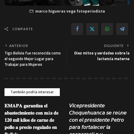
marco higueras vega fotoperiodista
COMPARTE
ANTERIOR
SIGUIENTE
Tigo Bolivia fue reconocida como
Diez mitos y verdades sobre la
el segundo Mejor Lugar para
lactancia materna
Trabajar para Mujeres
También podría interesar
𝐄𝐌𝐀𝐏𝐀 𝐠𝐚𝐫𝐚𝐧𝐭𝐢𝐳𝐚 𝐞𝐥
𝘝𝘪𝘤𝘦𝘱𝘳𝘦𝘴𝘪𝘥𝘦𝘯𝘵𝘦
𝐚𝐛𝐚𝐬𝐭𝐞𝐜𝐢𝐦𝐢𝐞𝐧𝐭𝐨 𝐜𝐨𝐧 𝐦á𝐬 𝐝𝐞
𝘊𝘩𝘰𝘲𝘶𝘦𝘩𝘶𝘢𝘯𝘤𝘢 𝘴𝘦 𝘳𝘦ú𝘯𝘦
𝟏𝟐𝟎 𝐦𝐢𝐥 𝐤𝐢𝐥𝐨𝐬 𝐝𝐞 𝐜𝐚𝐫𝐧𝐞 𝐝𝐞
𝘤𝘰𝘯 𝘦𝘭 𝘱𝘳𝘦𝘴𝘪𝘥𝘦𝘯𝘵𝘦 𝘗𝘦𝘵𝘳𝘰
𝐩𝐨𝐥𝐥𝐨 𝐚 𝐩𝐫𝐞𝐜𝐢𝐨 𝐫𝐞𝐠𝐮𝐥𝐚𝐝𝐨 𝐞𝐧
𝘱𝘢𝘳𝘢 𝘧𝘰𝘳𝘵𝘢𝘭𝘦𝘤𝘦𝘳 𝘭𝘢