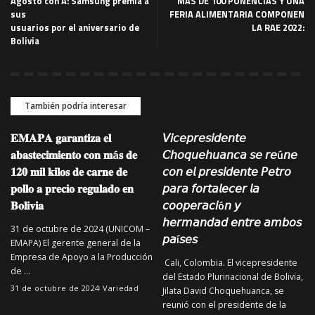
Agosto con A: Samsung premia a
MÁS DE 100 PONENCIAS Y UNA
sus
FERIA ALIMENTARIA COMPONEN
usuarios por el aniversario de
LA RAE 2022:
Bolivia
También podría interesar
𝐄𝐌𝐀𝐏𝐀 𝐠𝐚𝐫𝐚𝐧𝐭𝐢𝐳𝐚 𝐞𝐥
𝘝𝘪𝘤𝘦𝘱𝘳𝘦𝘴𝘪𝘥𝘦𝘯𝘵𝘦
𝐚𝐛𝐚𝐬𝐭𝐞𝐜𝐢𝐦𝐢𝐞𝐧𝐭𝐨 𝐜𝐨𝐧 𝐦á𝐬 𝐝𝐞
𝘊𝘩𝘰𝘲𝘶𝘦𝘩𝘶𝘢𝘯𝘤𝘢 𝘴𝘦 𝘳𝘦ú𝘯𝘦
𝟏𝟐𝟎 𝐦𝐢𝐥 𝐤𝐢𝐥𝐨𝐬 𝐝𝐞 𝐜𝐚𝐫𝐧𝐞 𝐝𝐞
𝘤𝘰𝘯 𝘦𝘭 𝘱𝘳𝘦𝘴𝘪𝘥𝘦𝘯𝘵𝘦 𝘗𝘦𝘵𝘳𝘰
𝐩𝐨𝐥𝐥𝐨 𝐚 𝐩𝐫𝐞𝐜𝐢𝐨 𝐫𝐞𝐠𝐮𝐥𝐚𝐝𝐨 𝐞𝐧
𝘱𝘢𝘳𝘢 𝘧𝘰𝘳𝘵𝘢𝘭𝘦𝘤𝘦𝘳 𝘭𝘢
𝐁𝐨𝐥𝐢𝐯𝐢𝐚
𝘤𝘰𝘰𝘱𝘦𝘳𝘢𝘤𝘪ó𝘯 𝘺
𝘩𝘦𝘳𝘮𝘢𝘯𝘥𝘢𝘥 𝘦𝘯𝘵𝘳𝘦 𝘢𝘮𝘣𝘰𝘴
31 de octubre de 2024 (UNICOM –
𝘱𝘢í𝘴𝘦𝘴
EMAPA) El gerente general de la
Empresa de Apoyo a la Producción
Cali, Colombia. El vicepresidente
de
...
del Estado Plurinacional de Bolivia,
31 de octubre de 2024
Variedad
Jilata David Choquehuanca, se
reunió con el presidente de la