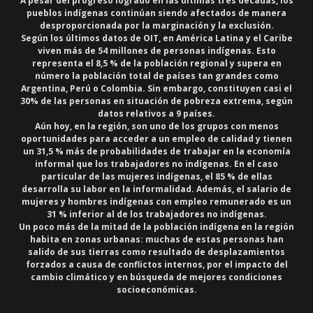
A pesar del progreso logrado en las últimas tres décadas, los
pueblos indígenas continúan siendo afectados de manera
desproporcionada por la marginación y la exclusión.
Según los últimos datos de OIT, en América Latina y el Caribe
viven más de
54 millones de personas indígenas
. Esto
representa el 8,5 % de la población regional y supera en
número la población total de países tan grandes como
Argentina, Perú o Colombia. Sin embargo, constituyen casi el
30% de las personas en situación de pobreza extrema
, según
datos relativos a 9 países.
Aún hoy, en la región, son uno de los grupos con menos
oportunidades para acceder a un empleo de calidad y tienen
un
31,5 % más de probabilidades de trabajar en la economía
informal
que los trabajadores no indígenas. En el caso
particular de las mujeres indígenas, el
85 % de ellas
desarrolla su labor en la informalidad
. Además, el salario de
mujeres y hombres indígenas con empleo remunerado es un
31 % inferior al de los trabajadores no indígenas
.
Un poco más de la mitad de la población indígena en la región
habita en zonas urbanas
: muchas de estas personas han
salido de sus tierras como resultado de desplazamientos
forzados a causa de conflictos internos, por el impacto del
cambio climático y en búsqueda de mejores condiciones
socioeconómicas.