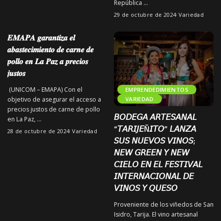
República
...
29 de octubre de 2024
Variedad
𝑬𝑴𝑨𝑷𝑨 𝒈𝒂𝒓𝒂𝒏𝒕𝒊𝒛𝒂 𝒆𝒍
𝒂𝒃𝒂𝒔𝒕𝒆𝒄𝒊𝒎𝒊𝒆𝒏𝒕𝒐 𝒅𝒆 𝒄𝒂𝒓𝒏𝒆 𝒅𝒆
𝒑𝒐𝒍𝒍𝒐 𝒆𝒏 𝑳𝒂 𝑷𝒂𝒛 𝒂 𝒑𝒓𝒆𝒄𝒊𝒐𝒔
𝒋𝒖𝒔𝒕𝒐𝒔
(UNICOM – EMAPA) Con el
EMPRENDEDIMIENTOS
objetivo de asegurar el acceso a
VARIEDAD
precios justos de carne de pollo
𝘉𝘖𝘋𝘌𝘎𝘈 𝘈𝘙𝘛𝘌𝘚𝘈𝘕𝘈𝘓
en La Paz,
...
“𝘛𝘈𝘙𝘐𝘑𝘌Ñ𝘐𝘛𝘖” 𝘓𝘈𝘕𝘡𝘈
28 de octubre de 2024
Variedad
𝘚𝘜𝘚 𝘕𝘜𝘌𝘝𝘖𝘚 𝘝𝘐𝘕𝘖𝘚;
𝘕𝘌𝘞 𝘎𝘙𝘌𝘌𝘕 𝘠 𝘕𝘌𝘞
𝘊𝘐𝘌𝘓𝘖 𝘌𝘕 𝘌𝘓 𝘍𝘌𝘚𝘛𝘐𝘝𝘈𝘓
𝘐𝘕𝘛𝘌𝘙𝘕𝘈𝘊𝘐𝘖𝘕𝘈𝘓 𝘋𝘌
𝘝𝘐𝘕𝘖𝘚 𝘠 𝘘𝘜𝘌𝘚𝘖
Proveniente de los viñedos de San
Isidro, Tarija. El vino artesanal