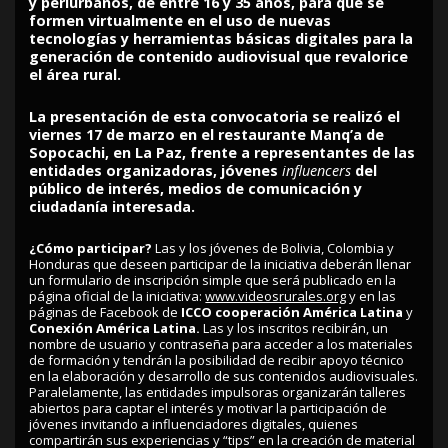
y periurbanos, de entre 16 y 35 años, para que se
formen virtualmente en el uso de nuevas
tecnologías y herramientas básicas digitales para la
generación de contenido audiovisual que revalorice
el área rural.
La presentación de esta convocatoria se realizó el
viernes 17 de marzo en el restaurante Manq’a de
Sopocachi, en La Paz, frente a representantes de las
entidades organizadoras, jóvenes
influencers
del
público de interés, medios de comunicación y
ciudadanía interesada.
¿
Cómo participar?
Las y los jóvenes de Bolivia, Colombia y
Honduras que deseen participar de la iniciativa deberán llenar
un formulario de inscripción simple que será publicado en la
página oficial de la iniciativa:
www.videosrurales.org
y en las
páginas de Facebook de
ICCO cooperación América Latina
y
Conexión América Latina.
Las y los inscritos recibirán, un
nombre de usuario y contraseña para acceder a los materiales
de formación y tendrán la posibilidad de recibir apoyo técnico
en la elaboración y desarrollo de sus contenidos audiovisuales.
Paralelamente, las entidades impulsoras organizarán talleres
abiertos para captar el interés y motivar la participación de
jóvenes invitando a influenciadores digitales, quienes
compartirán sus experiencias y “tips” en la creación de material