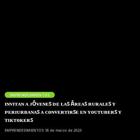
EMPRENDEDIMIENTOS
ɪɴᴠɪᴛᴀɴ ᴀ ᴊÓᴠᴇɴᴇꜱ ᴅᴇ ʟᴀꜱ Áʀᴇᴀꜱ ʀᴜʀᴀʟᴇꜱ ʏ
ᴘᴇʀɪᴜʀʙᴀɴᴀꜱ ᴀ ᴄᴏɴᴠᴇʀᴛɪʀꜱᴇ ᴇɴ ʏᴏᴜᴛᴜʙᴇʀꜱ ʏ
ᴛɪᴋᴛᴏᴋᴇʀꜱ
EMPRENDEDIMIENTOS
18 de marzo de 2023