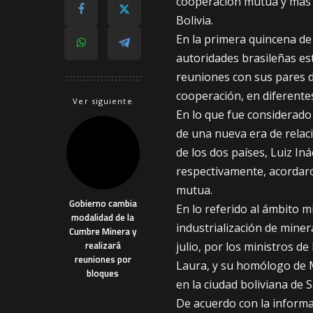
cooperación mutua y más a
Bolivia.
En la primera quincena de 
autoridades brasileñas est
reuniones con sus pares de
cooperación, en diferentes
Ver siguiente
En lo que fue considerado
de una nueva era de relaci
de los dos países, Luiz Iná
respectivamente, acordaro
mutua.
Gobierno cambia
En lo referido al ámbito m
modalidad de la
industrialización de miner
Cumbre Minera y
realizará
julio, por los ministros d
reuniones por
Laura, y su homólogo de Mi
bloques
en la ciudad boliviana de S
De acuerdo con la informac