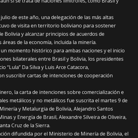
ún si se trata de naciones limítrofes, como Brasil y
julio de este año, una delegación de las más altas
uvo de visita en territorio boliviano para sostener
 Bolivia y alcanzar principios de acuerdos de
 áreas de la economía, incluida la minería.
 un momento histórico para ambas naciones y el inicio
ones bilaterales entre Brasil y Bolivia, los presidentes
cio “Lula” Da Silva y Luis Arce Catacora,
n suscribir cartas de intenciones de cooperación
inero, la carta de intenciones sobre comercialización e
ales metálicos y no metálicos fue suscrita el martes 9 de
e Minería y Metalurgia de Bolivia, Alejandro Santos
nas y Energía de Brasil, Alexandre Silveira de Oliveira,
anta Cruz de la Sierra.
ión difundida por el Ministerio de Minería de Bolivia, el