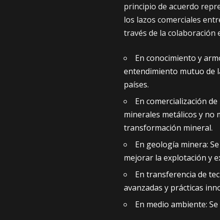
principio de acuerdo repre
los lazos comerciales ent
través de la colaboración 
En conocimiento y armo
entendimiento mutuo de la
países.
En comercialización de
minerales metálicos y no 
transformación mineral.
En geología minera: Se
mejorar la explotación y 
En transferencia de tec
avanzadas y prácticas inn
En medio ambiente: Se 
ambiental en las actividad