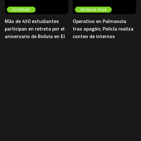
SOCIEDAD
CRONICA ROJA
Más de 450 estudiantes
Operativo en Palmasola
participan en retreta por el
tras apagón; Policía realiza
aniversario de Bolivia en El
conteo de internos
Alto
Un operativo policial se desplegó
la madrugada de este miércoles
Más de 450 estudiantes y
en el penal de Palmasola, en Santa
docentes participaron este
Cruz, tras un
...
miércoles en una retreta de
bandas realizada en el atrio del
5 de agosto de 2026
CRONICA ROJA
Jach’a
...
5 de agosto de 2026
SOCIEDAD