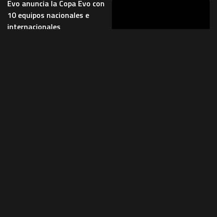
Evo anuncia la Copa Evo con
10 equipos nacionales e
internacionales
El expresidente Evo Morales
anunció que la Copa Evo se
inaugurará el próximo 20 de
DEPORTES
septiembre con la participación
Bolivia lo dejó todo y se
de
...
quedó en las puertas del
1 de agosto de 2026
Deportes
sueño: La Verde no irá al
Mundial
La ilusión terminó. La selección
boliviana se ha quedado en la
orilla del sueño mundialista. La
Verde intentó, sin embargo,
...
1 de abril de 2026
Deportes
El presidente Rodrigo Paz
presenta proyecto de Ley de