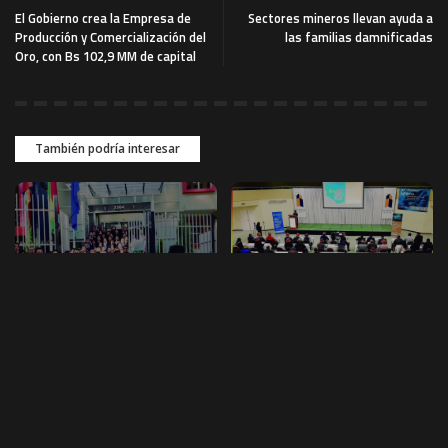
El Gobierno crea la Empresa de
Sectores mineros llevan ayuda a
Producción y Comercialización del
las familias damnificadas
Oro, con Bs 102,9 MM de capital
También podría interesar
ENTREVISTAS Y REPORTAJES
ENTREVISTAS Y REPORTAJES
NOTICIAS MINERAS
Fecoman BUSCA fortalecer
Ferreco presente en la
su Seguro Médico Delegado
jornada por la formalización
de la minería aurífera
Pese a ser uno de los derechos
artesanal y de pequeña
humanos fundamentales, el